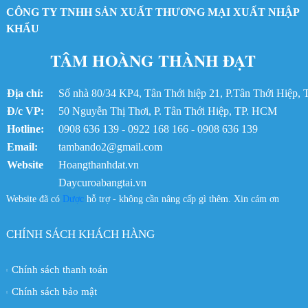
CÔNG TY TNHH SẢN XUẤT THƯƠNG MẠI XUẤT NHẬP
Dây curoa 3360-14MGT
Dây curoa Gates 3360-14MGT3
KHẨU
Dây Curoa bando spc-3100Lw
TÂM HOÀNG THÀNH ĐẠT
Dây curoa Bando SPC-3100
Dây curoa SPB 2990
Dây curoa Bando SPB2990LW
Địa chỉ:
Số nhà 80/34 KP4, Tân Thới hiệp 21, P.Tân Thới Hiệp
Dây curoa Bando SPB2990
Đ/c VP:
50 Nguyễn Thị Thơi, P. Tân Thới Hiệp, TP. HCM
Dây curoa 8GT-560
Hotline:
Dây curoa Gates 560-8GTE
0908 636 139 - 0922 168 166 - 0908 636 139
Dây curoa SPB-4433
Email:
tambando2@gmail.com
Dây curoa SPB4433
Website
Hoangthanhdat.vn
Dây curoa Gates SPB-4433
Daycuroabangtai.vn
Dây curoa Gates XPA-1582
Website đã có
Dược
hỗ trợ - không cần nâng cấp gì thêm. Xin cám ơn
Dây Curoa XPA-1582
Dây curoa Bando SPB2365
Dây curoa SPB-2365
CHÍNH SÁCH KHÁCH HÀNG
Dây Curoa Bando SPB-2365LW
Dây Curoa SPB-2463LW
Chính sách thanh toán
Dây curoa Bando SPB-2463
Dây curoa SPB 2463
Chính sách bảo mật
Dây curoa SPB2463