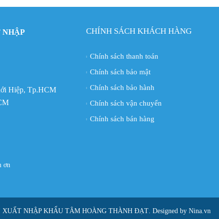
CHÍNH SÁCH KHÁCH HÀNG
 NHẬP
Chính sách thanh toán
Chính sách bảo mật
Chính sách bảo hành
Thới Hiệp, Tp.HCM
HCM
Chính sách vận chuyển
Chính sách bán hàng
ám ơn
I XUẤT NHẬP KHẨU TÂM HOÀNG THÀNH ĐẠT
. Designed by Nina.vn