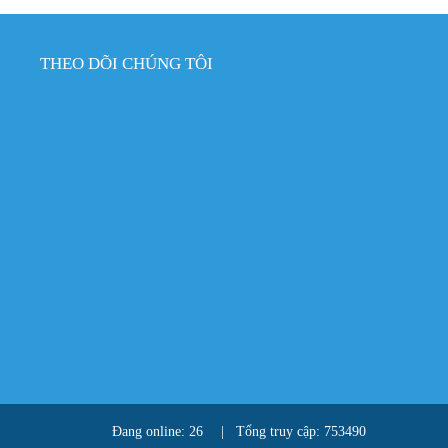
THEO DÕI CHÚNG TÔI
Đang online: 26
|
Tổng truy cập: 753490