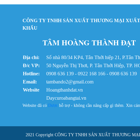
CÔNG TY TNHH SẢN XUẤT THƯƠNG MẠI XUẤT
KHẨU
TÂM HOÀNG THÀNH ĐẠT
Địa chỉ:
Số nhà 80/34 KP4, Tân Thới hiệp 21, P.Tân 
Đ/c VP:
50 Nguyễn Thị Thơi, P. Tân Thới Hiệp, TP. 
Hotline:
0908 636 139 - 0922 168 166 - 0908 636 139
Email:
tambando2@gmail.com
Website
Hoangthanhdat.vn
Daycuroabangtai.vn
Website đã có
Dược
hỗ trợ - không cần nâng cấp gì thêm. Xin c
2021 Copyright
CÔNG TY TNHH SẢN XUẤT THƯƠNG MẠ