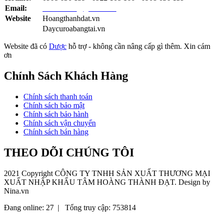
Dây curoa Bando SPC-3100
Email:
tambando2@gmail.com
Dây curoa SPB 2990
Website
Hoangthanhdat.vn
Dây curoa Bando SPB2990LW
Daycuroabangtai.vn
Dây curoa Bando SPB2990
Dây curoa 8GT-560
Website đã có
Dược
hỗ trợ - không cần nâng cấp gì thêm. Xin cám
Dây curoa Gates 560-8GTE
ơn
Dây curoa SPB-4433
Dây curoa SPB4433
Chính Sách Khách Hàng
Dây curoa Gates SPB-4433
Dây curoa Gates XPA-1582
Dây Curoa XPA-1582
Chính sách thanh toán
Dây curoa Bando SPB2365
Chính sách bảo mật
Dây curoa SPB-2365
Chính sách bảo hành
Dây Curoa Bando SPB-2365LW
Chính sách vận chuyển
Dây Curoa SPB-2463LW
Chính sách bán hàng
Dây curoa Bando SPB-2463
Dây curoa SPB 2463
THEO DÕI CHÚNG TÔI
Dây curoa SPB2463
Dây curoa 2248S8M16PK
2021 Copyright
CÔNG TY TNHH SẢN XUẤT THƯƠNG MẠI
Dây curoa S8M 2248-16PK
XUẤT NHẬP KHẨU TÂM HOÀNG THÀNH ĐẠT
. Design by
Dây curoa 2248-16PK-S8M
Nina.vn
Dây cura S8M-16PK-2248
Dây curoa 2248 S8M16PK
Đang online: 27
|
Tổng truy cập: 753814
Dây curoa S8M-2248
Dây curoa 8M-1160