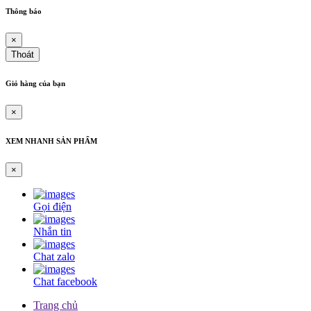
Dây curoa 1160-8M
Thông báo
Dây curoa 8M-1160-30mm
Dây curoa 14M-1344-70
×
Dây curoa 1344-14M
Thoát
Dây Curoa 14M-1344
Dây curoa 7M-1220
Giỏ hàng của bạn
Dây curoa 7MS-1220
Dây curoa Gates 7M-1220
Dây curoa Gates USA 7M-1360
×
Dây curoa 7M-1360
Dây curoa 7MS-1360
XEM NHANH SẢN PHẨM
Dây Curoa 3/11MS-1400JB
Dây Curoa 11M-1400-3 rảnh
×
Dây curoa 3/11M-1400
Dây curoa 11MS-1400-2R
Curoa 2/11MS1400
Gọi điện
Dây Curoa 2/11M-1400
Dây curoa japan D-350
Nhắn tin
Dây Curoa D-350
Curoa D350
Chat zalo
Curoa SPC4500
Dây curoa Mitsuboshi SPC-4500
Chat facebook
Dây curoa SPC-4500
Curoa SPC8000
Trang chủ