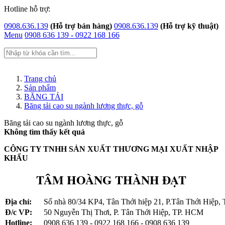
Hotline hỗ trợ:
0908.636.139
(Hỗ trợ bán hàng)
0908.636.139
(Hỗ trợ kỹ thuật)
Menu
0908 636 139 - 0922 168 166
Trang chủ
Trang chủ
Giới thiệu
Sản phẩm
Sản phẩm
BĂNG TẢI
Băng tải cao su ngành lương thực, gỗ
Dây curoa gates 520020M340
Dây curoa Gatea usa 380020M170
Băng tải cao su ngành lương thực, gỗ
Dây curoa Gates 380020M170
Không tìm thấy kết quả
Dây Curoa 380020M170
Dây Curoa 20M4600-290
CÔNG TY TNHH SẢN XUẤT THƯƠNG MẠI XUẤT NHẬP
Dây curoa 460020M290
KHẨU
Dây curoa Gates 460020M290
Dây curoa 385014MGT
TÂM HOÀNG THÀNH ĐẠT
Dây curoa 3850-14MGT-170
Dây curoa 3360-14MGT 55
Dây Curoa 14MGT-3360
Địa chỉ:
Số nhà 80/34 KP4, Tân Thới hiệp 21, P.Tân Thới Hiệp
Dây curoa 3360-14MGT
Đ/c VP:
50 Nguyễn Thị Thơi, P. Tân Thới Hiệp, TP. HCM
Dây curoa Gates 3360-14MGT3
Hotline:
0908 636 139 - 0922 168 166 - 0908 636 139
Dây Curoa bando spc-3100Lw