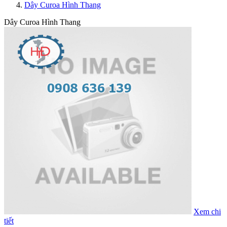
Dây Curoa Hình Thang
Dây curoa gates 520020M340
Dây curoa Gatea usa 380020M170
Dây Curoa Hình Thang
Dây curoa Gates 380020M170
Dây Curoa 380020M170
Dây Curoa 20M4600-290
Dây curoa 460020M290
Dây curoa Gates 460020M290
Dây curoa 385014MGT
Dây curoa 3850-14MGT-170
Dây curoa 3360-14MGT 55
Dây Curoa 14MGT-3360
Dây curoa 3360-14MGT
Dây curoa Gates 3360-14MGT3
Dây Curoa bando spc-3100Lw
Dây curoa Bando SPC-3100
Dây curoa SPB 2990
Dây curoa Bando SPB2990LW
Dây curoa Bando SPB2990
Dây curoa 8GT-560
Dây curoa Gates 560-8GTE
Dây curoa SPB-4433
Dây curoa SPB4433
Dây curoa Gates SPB-4433
Xem chi
Dây curoa Gates XPA-1582
tiết
Dây Curoa XPA-1582