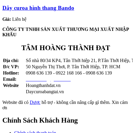
Dây curoa Bando SPB2365
Dây curoa hình thang Bando
Dây curoa SPB-2365
Dây Curoa Bando SPB-2365LW
Giá:
Liên hệ
Dây Curoa SPB-2463LW
Dây curoa Bando SPB-2463
CÔNG TY TNHH SẢN XUẤT THƯƠNG MẠI XUẤT NHẬP
Dây curoa SPB 2463
KHẨU
Dây curoa SPB2463
Dây curoa 2248S8M16PK
TÂM HOÀNG THÀNH ĐẠT
Dây curoa S8M 2248-16PK
Dây curoa 2248-16PK-S8M
Dây cura S8M-16PK-2248
Địa chỉ:
Số nhà 80/34 KP4, Tân Thới hiệp 21, P.Tân Thới Hiệp
Dây curoa 2248 S8M16PK
Đ/c VP:
50 Nguyễn Thị Thơi, P. Tân Thới Hiệp, TP. HCM
Dây curoa S8M-2248
Dây curoa 8M-1160
Hotline:
0908 636 139 - 0922 168 166 - 0908 636 139
Dây curoa 1160-8M
Email:
tambando2@gmail.com
Dây curoa 8M-1160-30mm
Website
Hoangthanhdat.vn
Dây curoa 14M-1344-70
Daycuroabangtai.vn
Dây curoa 1344-14M
Dây Curoa 14M-1344
Website đã có
Dược
hỗ trợ - không cần nâng cấp gì thêm. Xin cám
Dây curoa 7M-1220
ơn
Dây curoa 7MS-1220
Dây curoa Gates 7M-1220
Chính Sách Khách Hàng
Dây curoa Gates USA 7M-1360
Dây curoa 7M-1360
Dây curoa 7MS-1360
Chính sách thanh toán