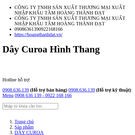
CÔNG TY TNHH SẢN XUẤT THƯƠNG MẠI XUẤT
NHẬP KHẨU TÂM HOÀNG THÀNH ĐẠT
CÔNG TY TNHH SẢN XUẤT THƯƠNG MẠI XUẤT
NHẬP KHẨU TÂM HOÀNG THÀNH ĐẠT
09086361390922168166
https://hoangthanhdat.vn/
Dây Curoa Hình Thang
Hotline hỗ trợ:
0908.636.139
(Hỗ trợ bán hàng)
0908.636.139
(Hỗ trợ kỹ thuật)
Menu
0908 636 139 - 0922 168 166
Trang chủ
Trang chủ
Giới thiệu
Sản phẩm
Sản phẩm
DÂY CUROA