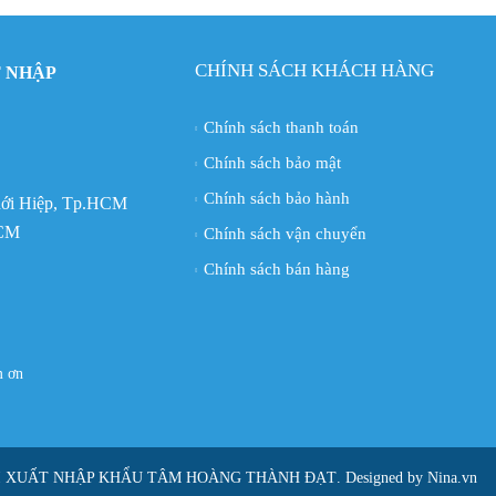
CHÍNH SÁCH KHÁCH HÀNG
 NHẬP
Chính sách thanh toán
Chính sách bảo mật
Chính sách bảo hành
Thới Hiệp, Tp.HCM
HCM
Chính sách vận chuyển
Chính sách bán hàng
ám ơn
I XUẤT NHẬP KHẨU TÂM HOÀNG THÀNH ĐẠT
. Designed by Nina.vn