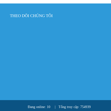
THEO DÕI CHÚNG TÔI
Đang online: 10
|
Tổng truy cập: 754939