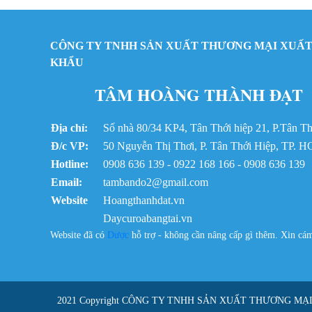
CÔNG TY TNHH SẢN XUẤT THƯƠNG MẠI XUẤT
KHẨU
TÂM HOÀNG THÀNH ĐẠT
Địa chỉ:
Số nhà 80/34 KP4, Tân Thới hiệp 21, P.Tân 
Đ/c VP:
50 Nguyễn Thị Thơi, P. Tân Thới Hiệp, TP. 
Hotline:
0908 636 139 - 0922 168 166 - 0908 636 139
Email:
tambando2@gmail.com
Website
Hoangthanhdat.vn
Daycuroabangtai.vn
Website đã có
Dược
hỗ trợ - không cần nâng cấp gì thêm. Xin c
2021 Copyright
CÔNG TY TNHH SẢN XUẤT THƯƠNG MẠ