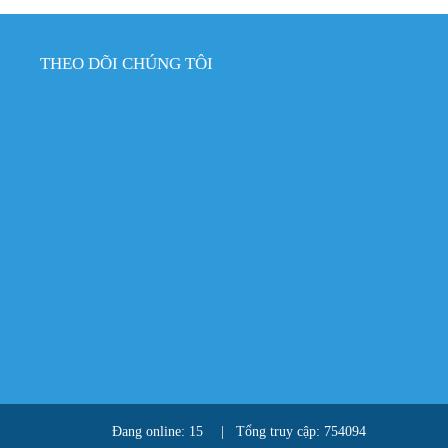
THEO DÕI CHÚNG TÔI
Đang online: 15
|
Tổng truy cập: 754094