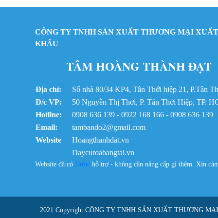
CÔNG TY TNHH SẢN XUẤT THƯƠNG MẠI XUẤT
KHẨU
TÂM HOÀNG THÀNH ĐẠT
Địa chỉ:
Số nhà 80/34 KP4, Tân Thới hiệp 21, P.Tân 
Đ/c VP:
50 Nguyễn Thị Thơi, P. Tân Thới Hiệp, TP. 
Hotline:
0908 636 139 - 0922 168 166 - 0908 636 139
Email:
tambando2@gmail.com
Website
Hoangthanhdat.vn
Daycuroabangtai.vn
Website đã có
Dược
hỗ trợ - không cần nâng cấp gì thêm. Xin c
2021 Copyright
CÔNG TY TNHH SẢN XUẤT THƯƠNG MẠ