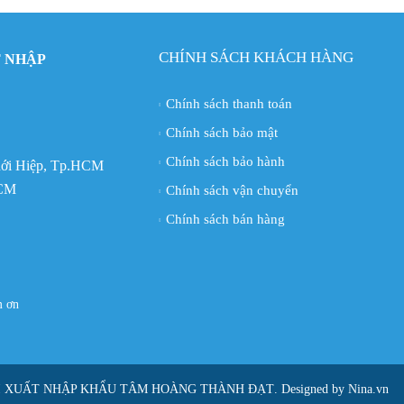
CHÍNH SÁCH KHÁCH HÀNG
 NHẬP
Chính sách thanh toán
Chính sách bảo mật
Chính sách bảo hành
Thới Hiệp, Tp.HCM
HCM
Chính sách vận chuyển
Chính sách bán hàng
ám ơn
I XUẤT NHẬP KHẨU TÂM HOÀNG THÀNH ĐẠT
. Designed by Nina.vn