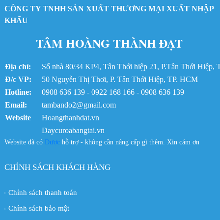
CÔNG TY TNHH SẢN XUẤT THƯƠNG MẠI XUẤT NHẬP
Dây curoa 3360-14MGT
Dây curoa Gates 3360-14MGT3
KHẨU
Dây Curoa bando spc-3100Lw
TÂM HOÀNG THÀNH ĐẠT
Dây curoa Bando SPC-3100
Dây curoa SPB 2990
Dây curoa Bando SPB2990LW
Địa chỉ:
Số nhà 80/34 KP4, Tân Thới hiệp 21, P.Tân Thới Hiệp
Dây curoa Bando SPB2990
Đ/c VP:
50 Nguyễn Thị Thơi, P. Tân Thới Hiệp, TP. HCM
Dây curoa 8GT-560
Hotline:
Dây curoa Gates 560-8GTE
0908 636 139 - 0922 168 166 - 0908 636 139
Dây curoa SPB-4433
Email:
tambando2@gmail.com
Dây curoa SPB4433
Website
Hoangthanhdat.vn
Dây curoa Gates SPB-4433
Daycuroabangtai.vn
Dây curoa Gates XPA-1582
Website đã có
Dược
hỗ trợ - không cần nâng cấp gì thêm. Xin cám ơn
Dây Curoa XPA-1582
Dây curoa Bando SPB2365
Dây curoa SPB-2365
CHÍNH SÁCH KHÁCH HÀNG
Dây Curoa Bando SPB-2365LW
Dây Curoa SPB-2463LW
Chính sách thanh toán
Dây curoa Bando SPB-2463
Dây curoa SPB 2463
Chính sách bảo mật
Dây curoa SPB2463