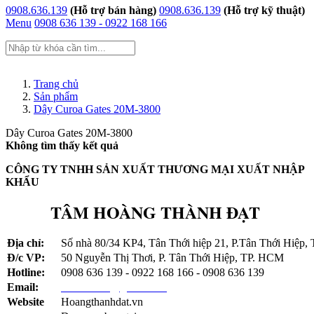
0908.636.139
(Hỗ trợ bán hàng)
0908.636.139
(Hỗ trợ kỹ thuật)
Menu
0908 636 139 - 0922 168 166
Trang chủ
Trang chủ
Giới thiệu
Sản phẩm
Sản phẩm
Dây Curoa Gates 20M-3800
Dây curoa gates 520020M340
Dây Curoa Gates 20M-3800
Dây curoa Gatea usa 380020M170
Không tìm thấy kết quả
Dây curoa Gates 380020M170
Dây Curoa 380020M170
CÔNG TY TNHH SẢN XUẤT THƯƠNG MẠI XUẤT NHẬP
Dây Curoa 20M4600-290
KHẨU
Dây curoa 460020M290
Dây curoa Gates 460020M290
TÂM HOÀNG THÀNH ĐẠT
Dây curoa 385014MGT
Dây curoa 3850-14MGT-170
Dây curoa 3360-14MGT 55
Địa chỉ:
Số nhà 80/34 KP4, Tân Thới hiệp 21, P.Tân Thới Hiệp
Dây Curoa 14MGT-3360
Đ/c VP:
50 Nguyễn Thị Thơi, P. Tân Thới Hiệp, TP. HCM
Dây curoa 3360-14MGT
Hotline:
0908 636 139 - 0922 168 166 - 0908 636 139
Dây curoa Gates 3360-14MGT3
Dây Curoa bando spc-3100Lw
Email:
tambando2@gmail.com
Dây curoa Bando SPC-3100
Website
Hoangthanhdat.vn
Dây curoa SPB 2990