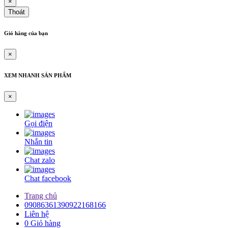
×
Dây curoa 14M-1344-70
Thoát
Dây curoa 1344-14M
Dây Curoa 14M-1344
Giỏ hàng của bạn
Dây curoa 7M-1220
Dây curoa 7MS-1220
Dây curoa Gates 7M-1220
×
Dây curoa Gates USA 7M-1360
Dây curoa 7M-1360
XEM NHANH SẢN PHẨM
Dây curoa 7MS-1360
Dây Curoa 3/11MS-1400JB
×
Dây Curoa 11M-1400-3 rảnh
Dây curoa 3/11M-1400
Dây curoa 11MS-1400-2R
Gọi điện
Curoa 2/11MS1400
Dây Curoa 2/11M-1400
Nhắn tin
Dây curoa japan D-350
Dây Curoa D-350
Chat zalo
Curoa D350
Curoa SPC4500
Chat facebook
Dây curoa Mitsuboshi SPC-4500
Dây curoa SPC-4500
Trang chủ
Curoa SPC8000
09086361390922168166
Dây curoa Mitsuboshi SPC-8000
Liên hệ
Dây curoa SPC8000
0
Giỏ hàng
Dây curoa T10-560 cao su màu đỏ