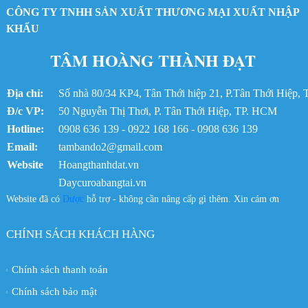
CÔNG TY TNHH SẢN XUẤT THƯƠNG MẠI XUẤT NHẬP
Dây curoa 3360-14MGT
Dây curoa Gates 3360-14MGT3
KHẨU
Dây Curoa bando spc-3100Lw
TÂM HOÀNG THÀNH ĐẠT
Dây curoa Bando SPC-3100
Dây curoa SPB 2990
Dây curoa Bando SPB2990LW
Địa chỉ:
Số nhà 80/34 KP4, Tân Thới hiệp 21, P.Tân Thới Hiệp
Dây curoa Bando SPB2990
Đ/c VP:
50 Nguyễn Thị Thơi, P. Tân Thới Hiệp, TP. HCM
Dây curoa 8GT-560
Hotline:
Dây curoa Gates 560-8GTE
0908 636 139 - 0922 168 166 - 0908 636 139
Dây curoa SPB-4433
Email:
tambando2@gmail.com
Dây curoa SPB4433
Website
Hoangthanhdat.vn
Dây curoa Gates SPB-4433
Daycuroabangtai.vn
Dây curoa Gates XPA-1582
Website đã có
Dược
hỗ trợ - không cần nâng cấp gì thêm. Xin cám ơn
Dây Curoa XPA-1582
Dây curoa Bando SPB2365
Dây curoa SPB-2365
CHÍNH SÁCH KHÁCH HÀNG
Dây Curoa Bando SPB-2365LW
Dây Curoa SPB-2463LW
Chính sách thanh toán
Dây curoa Bando SPB-2463
Dây curoa SPB 2463
Chính sách bảo mật
Dây curoa SPB2463