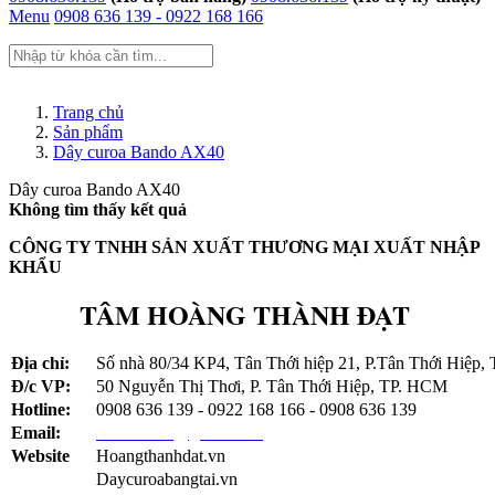
Menu
0908 636 139 - 0922 168 166
Trang chủ
Trang chủ
Giới thiệu
Sản phẩm
Sản phẩm
Dây curoa Bando AX40
Dây curoa gates 520020M340
Dây curoa Bando AX40
Dây curoa Gatea usa 380020M170
Không tìm thấy kết quả
Dây curoa Gates 380020M170
Dây Curoa 380020M170
CÔNG TY TNHH SẢN XUẤT THƯƠNG MẠI XUẤT NHẬP
Dây Curoa 20M4600-290
KHẨU
Dây curoa 460020M290
Dây curoa Gates 460020M290
TÂM HOÀNG THÀNH ĐẠT
Dây curoa 385014MGT
Dây curoa 3850-14MGT-170
Dây curoa 3360-14MGT 55
Địa chỉ:
Số nhà 80/34 KP4, Tân Thới hiệp 21, P.Tân Thới Hiệp
Dây Curoa 14MGT-3360
Đ/c VP:
50 Nguyễn Thị Thơi, P. Tân Thới Hiệp, TP. HCM
Dây curoa 3360-14MGT
Hotline:
0908 636 139 - 0922 168 166 - 0908 636 139
Dây curoa Gates 3360-14MGT3
Dây Curoa bando spc-3100Lw
Email:
tambando2@gmail.com
Dây curoa Bando SPC-3100
Website
Hoangthanhdat.vn
Dây curoa SPB 2990
Daycuroabangtai.vn
Dây curoa Bando SPB2990LW