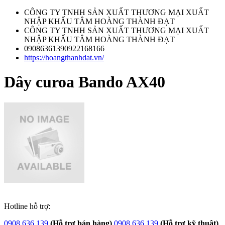
CÔNG TY TNHH SẢN XUẤT THƯƠNG MẠI XUẤT
NHẬP KHẨU TÂM HOÀNG THÀNH ĐẠT
CÔNG TY TNHH SẢN XUẤT THƯƠNG MẠI XUẤT
NHẬP KHẨU TÂM HOÀNG THÀNH ĐẠT
09086361390922168166
https://hoangthanhdat.vn/
Dây curoa Bando AX40
Hotline hỗ trợ:
0908.636.139
(Hỗ trợ bán hàng)
0908.636.139
(Hỗ trợ kỹ thuật)