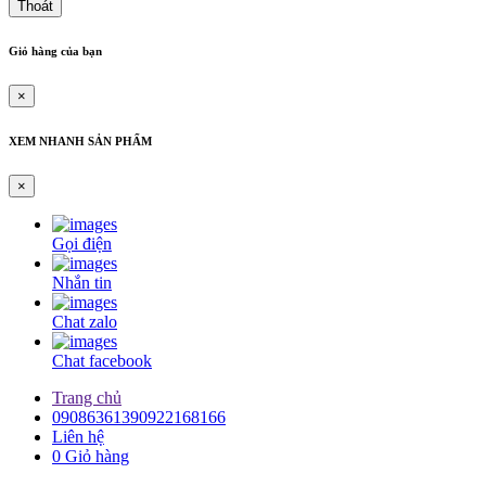
Thoát
Dây curoa 1344-14M
Dây Curoa 14M-1344
Giỏ hàng của bạn
Dây curoa 7M-1220
Dây curoa 7MS-1220
Dây curoa Gates 7M-1220
×
Dây curoa Gates USA 7M-1360
Dây curoa 7M-1360
XEM NHANH SẢN PHẨM
Dây curoa 7MS-1360
Dây Curoa 3/11MS-1400JB
×
Dây Curoa 11M-1400-3 rảnh
Dây curoa 3/11M-1400
Dây curoa 11MS-1400-2R
Gọi điện
Curoa 2/11MS1400
Dây Curoa 2/11M-1400
Nhắn tin
Dây curoa japan D-350
Dây Curoa D-350
Chat zalo
Curoa D350
Curoa SPC4500
Chat facebook
Dây curoa Mitsuboshi SPC-4500
Dây curoa SPC-4500
Trang chủ
Curoa SPC8000
09086361390922168166
Dây curoa Mitsuboshi SPC-8000
Liên hệ
Dây curoa SPC8000
0
Giỏ hàng
Dây curoa T10-560 cao su màu đỏ
Dây curoa 560 T10-18