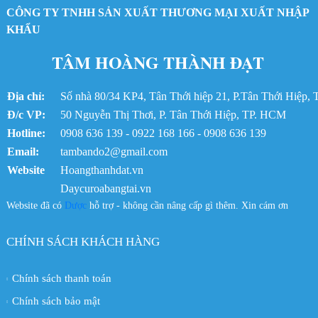
CÔNG TY TNHH SẢN XUẤT THƯƠNG MẠI XUẤT NHẬP
Dây curoa 3360-14MGT
Dây curoa Gates 3360-14MGT3
KHẨU
Dây Curoa bando spc-3100Lw
TÂM HOÀNG THÀNH ĐẠT
Dây curoa Bando SPC-3100
Dây curoa SPB 2990
Dây curoa Bando SPB2990LW
Địa chỉ:
Số nhà 80/34 KP4, Tân Thới hiệp 21, P.Tân Thới Hiệp
Dây curoa Bando SPB2990
Đ/c VP:
50 Nguyễn Thị Thơi, P. Tân Thới Hiệp, TP. HCM
Dây curoa 8GT-560
Hotline:
Dây curoa Gates 560-8GTE
0908 636 139 - 0922 168 166 - 0908 636 139
Dây curoa SPB-4433
Email:
tambando2@gmail.com
Dây curoa SPB4433
Website
Hoangthanhdat.vn
Dây curoa Gates SPB-4433
Daycuroabangtai.vn
Dây curoa Gates XPA-1582
Website đã có
Dược
hỗ trợ - không cần nâng cấp gì thêm. Xin cám ơn
Dây Curoa XPA-1582
Dây curoa Bando SPB2365
Dây curoa SPB-2365
CHÍNH SÁCH KHÁCH HÀNG
Dây Curoa Bando SPB-2365LW
Dây Curoa SPB-2463LW
Chính sách thanh toán
Dây curoa Bando SPB-2463
Dây curoa SPB 2463
Chính sách bảo mật
Dây curoa SPB2463