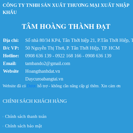
CÔNG TY TNHH SẢN XUẤT THƯƠNG MẠI XUẤT NHẬP
Dây curoa 3360-14MGT
Dây curoa Gates 3360-14MGT3
KHẨU
Dây Curoa bando spc-3100Lw
TÂM HOÀNG THÀNH ĐẠT
Dây curoa Bando SPC-3100
Dây curoa SPB 2990
Dây curoa Bando SPB2990LW
Địa chỉ:
Số nhà 80/34 KP4, Tân Thới hiệp 21, P.Tân Thới Hiệp
Dây curoa Bando SPB2990
Đ/c VP:
50 Nguyễn Thị Thơi, P. Tân Thới Hiệp, TP. HCM
Dây curoa 8GT-560
Hotline:
Dây curoa Gates 560-8GTE
0908 636 139 - 0922 168 166 - 0908 636 139
Dây curoa SPB-4433
Email:
tambando2@gmail.com
Dây curoa SPB4433
Website
Hoangthanhdat.vn
Dây curoa Gates SPB-4433
Daycuroabangtai.vn
Dây curoa Gates XPA-1582
Website đã có
Dược
hỗ trợ - không cần nâng cấp gì thêm. Xin cám ơn
Dây Curoa XPA-1582
Dây curoa Bando SPB2365
Dây curoa SPB-2365
CHÍNH SÁCH KHÁCH HÀNG
Dây Curoa Bando SPB-2365LW
Dây Curoa SPB-2463LW
Chính sách thanh toán
Dây curoa Bando SPB-2463
Dây curoa SPB 2463
Chính sách bảo mật
Dây curoa SPB2463