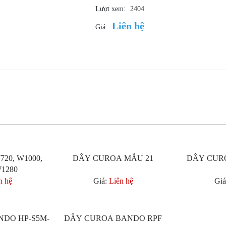
Lượt xem:
2404
Liên hệ
Giá:
20, W1000,
DÂY CUROA MẪU 21
DÂY CURO
iết
Xem chi tiết
Xem 
W1280
n hệ
Giá:
Liên hệ
Giá
DO HP-S5M-
DÂY CUROA BANDO RPF
iết
Xem chi tiết