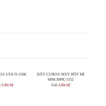
A USA O-1568
DÂY CUROA MÁY BỘT MÌ
chi tiết
Xem chi tiết
S8M-30PK-1552
:
Liên hệ
Giá:
Liên hệ