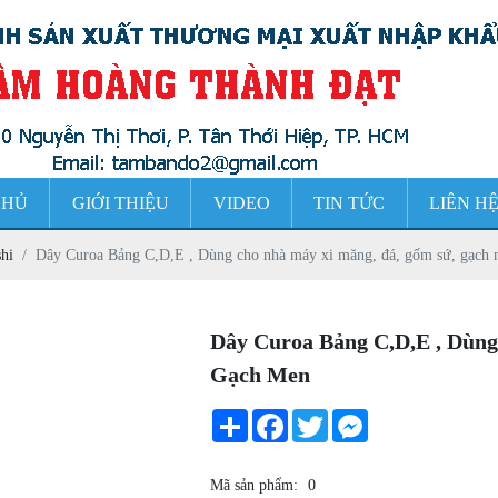
CHỦ
GIỚI THIỆU
VIDEO
TIN TỨC
LIÊN H
hi
Dây Curoa Bảng C,D,E , Dùng cho nhà máy xi măng, đá, gốm sứ, gạch
Dây Curoa Bảng C,D,E , Dùn
Gạch Men
Share
Facebook
Twitter
Messenger
Mã sản phẩm:
0