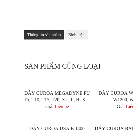
Thông tin sản phẩm
Bình luận
SẢN PHẨM CÙNG LOẠI
DÂY CUROA MEGADYNE PU
DÂY CUROA W7
Xem chi tiết
Xem chi t
T5, T10, T15, T20, XL, L, H, XH,
W1200, 
XXH, AT5, AT10, AT20
Giá:
Liên hệ
Giá:
Liê
DÂY CUROA USA B 1400
DÂY CUROA BAN
Xem chi tiết
Xem chi t