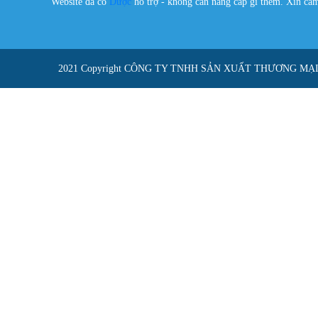
Website đã có
Dược
hỗ trợ - không cần nâng cấp gì thêm. Xin c
2021 Copyright
CÔNG TY TNHH SẢN XUẤT THƯƠNG MẠ