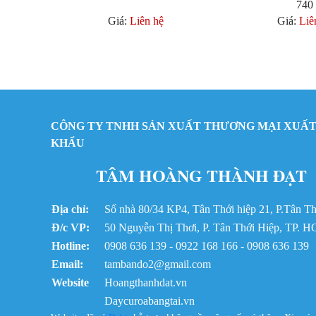
740
Giá:
Liên hệ
Giá:
Liê
CÔNG TY TNHH SẢN XUẤT THƯƠNG MẠI XUẤT
KHẨU
TÂM HOÀNG THÀNH ĐẠT
Địa chỉ:
Số nhà 80/34 KP4, Tân Thới hiệp 21, P.Tân 
Đ/c VP:
50 Nguyễn Thị Thơi, P. Tân Thới Hiệp, TP. 
Hotline:
0908 636 139 - 0922 168 166 - 0908 636 139
Email:
tambando2@gmail.com
Website
Hoangthanhdat.vn
Daycuroabangtai.vn