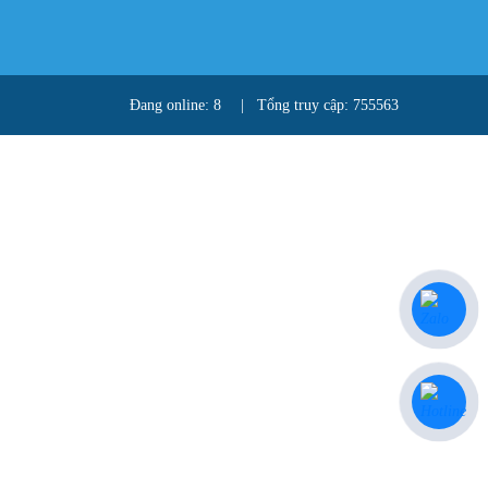
Đang online: 8
|
Tổng truy cập: 755563